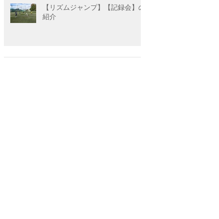
【リズムジャンプ】【記録会】の
紹介
持久走大会向け練習会
ランニング教室 持久力アップトレーニン
グのお知らせ
アーカイブ
2026年7月
（1）
1件の記事