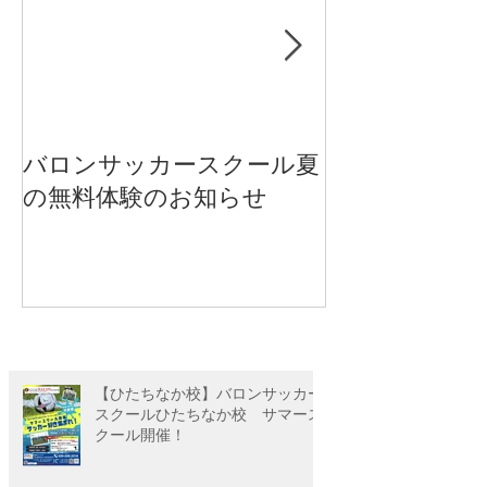
バロンサッカースクール夏
【重要】新型
の無料体験のお知らせ
ス感染拡大防
について
【ひたちなか校】バロンサッカー
スクールひたちなか校 サマース
クール開催！