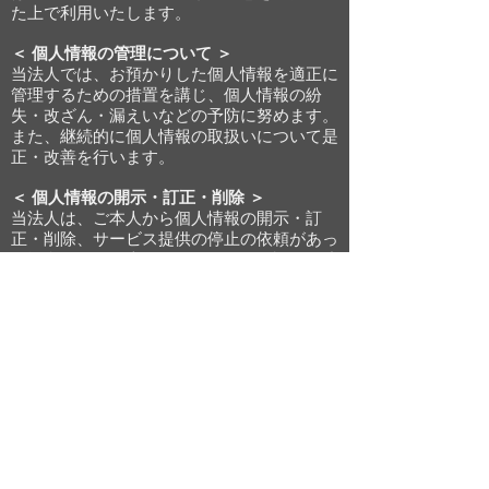
た上で利用いたします。
＜ 個人情報の管理について ＞
当法人では、お預かりした個人情報を適正に
管理するための措置を講じ、個人情報の紛
失・改ざん・漏えいなどの予防に努めます。
また、継続的に個人情報の取扱いについて是
正・改善を行います。
＜ 個人情報の開示・訂正・削除 ＞
当法人は、ご本人から個人情報の開示・訂
正・削除、サービス提供の停止の依頼があっ
た場合には、ご本人であることを確認し、速
やかに対応いたします。
＜ 第三者への提供 ＞
当法人は、裁判所、警察等の法的機関から個
人情報の開示・提供を要請された場合、その
他法令に基づく場合を除き、お預かりした個
人情報を第三者に開示・提供することはいた
しません。
一般社団法人
パシオアスレチッククラブ