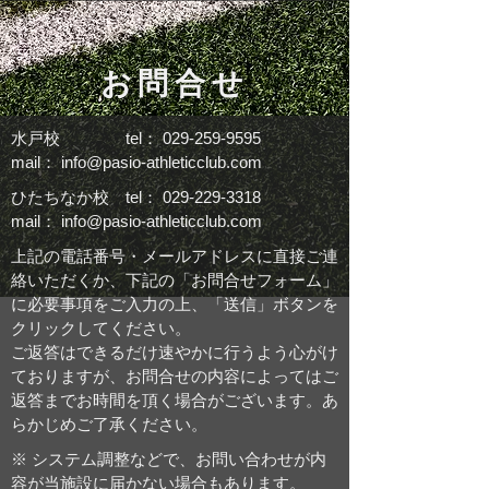
お問合せ
​水戸校 tel：
029-259-9595
mail：
info@pasio-athleticclub.com
​ひたちなか校 tel：
029-229-3318
mail：
info@pasio-athleticclub.com
上記の電話番号・メールアドレスに直接ご連
絡いただくか、下記の「お問合せフォーム」
に必要事項をご入力の上、「送信」ボタンを
クリックしてください。
ご返答はできるだけ速やかに行うよう心がけ
ておりますが、お問合せの内容によってはご
返答までお時間を頂く場合がございます。あ
らかじめご了承ください。
※ システム調整などで、お問い合わせが内
容が当施設に届かない場合もあります。