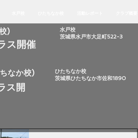
水戸校
ひたちなか校
活動レポート
クラブ概要
​水戸校
校)
​茨城県水戸市大足町522-3
クラス開催
​ひたちなか校
たちなか校)
​茨城県ひたちなか市佐和1890
クラス開
催