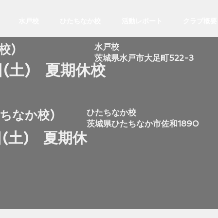
水戸校
ひたちなか校
活動レポート
クラブ概要
​水戸校
校)
​茨城県水戸市大足町522-3
5日(土) 夏期休校
​ひたちなか校
たちなか校)
​茨城県ひたちなか市佐和1890
日(土) 夏期休
校